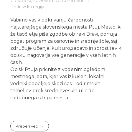
7. oktobra, 2025
with
No Comment
Podravska regija
Vabimo vas k odkrivanju čarobnosti
najstarejšega slovenskega mesta Ptuj. Mesto, ki
že tisočletja piše zgodbe ob reki Dravi, ponuja
bogat program za osnovne in srednje šole, saj
združuje učenje, kulturo,zabavo in sprostitev k
obisku nagovarja vse generacije v vseh letnih
V koraku znanja in doživetij
časih.
Obisk Ptuja pričnite z vodenim ogledom
Pridružite se nam na Facebooku.
mestnega jedra, kjer vas izkušeni lokalni
vodniki popeljejo skozi čas – od rimskih
© 2025 Vse pravice pridržane.
temeljev prek srednjeveških ulic do
sodobnega utripa mesta.
OBVESTILO O ZASEBNOSTI
Preberi več